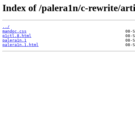
Index of /palera1n/c-rewrite/art
../
mandoc.css
p1ctl.8.html
palera1n.1
palera1n.1.html